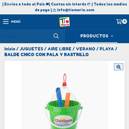
| Envíos a todo el País 🚚| Cuotas sin interés 💳 | Todos los medios
de pago | 📩
info@tiomario.com
0
MENÚ
PRODUCTOS
Inicio
/
JUGUETES
/
AIRE LIBRE
/
VERANO
/
PLAYA
/
BALDE CHICO CON PALA Y RASTRILLO