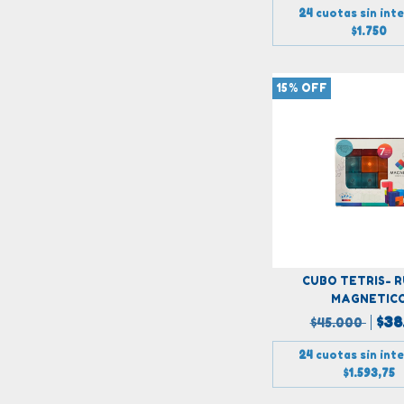
24
cuotas sin int
$1.750
15
%
OFF
CUBO TETRIS- R
MAGNETIC
$38
$45.000
24
cuotas sin int
$1.593,75