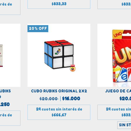
$833,33
erés de
$833
20
%
OFF
UBIKS
CUBO RUBIKS ORIGINAL 2X2
JUEGO DE C
O
$16.000
$20.
$20.000
.250
24
cuotas sin interés de
24
cuotas sin
erés de
$666,67
$833
SIN S