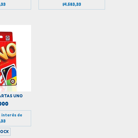
,33
$4.583,33
ARTAS UNO
000
 interés de
,33
TOCK