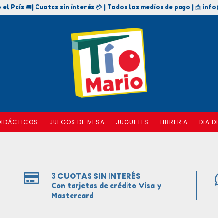
 el País 🚚| Cuotas sin interés 💳 | Todos los medios de pago | 📩
info
DIDÁCTICOS
JUEGOS DE MESA
JUGUETES
LIBRERIA
DIA D
3 CUOTAS SIN INTERÉS
Con tarjetas de crédito Visa y
Mastercard