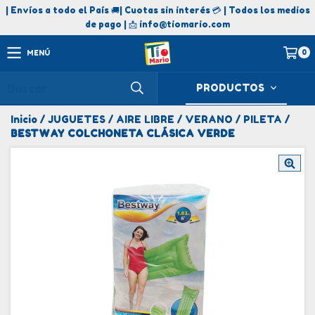
| Envíos a todo el País 🚚| Cuotas sin interés 💳 | Todos los medios
de pago | 📩
info@tiomario.com
0
MENÚ
PRODUCTOS
Inicio
/
JUGUETES
/
AIRE LIBRE
/
VERANO
/
PILETA
/
BESTWAY COLCHONETA CLÁSICA VERDE