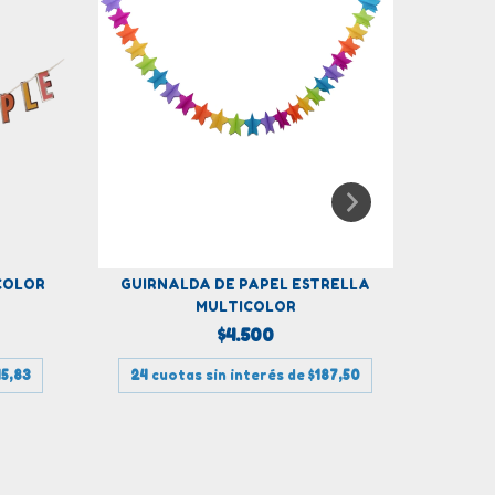
COLOR
GUIRNALDA DE PAPEL ESTRELLA
GUIR
MULTICOLOR
$4.500
45,83
24
cuotas sin interés de
$187,50
24