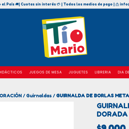
 el País 🚚| Cuotas sin interés 💳 | Todos los medios de pago | 📩
info
DIDÁCTICOS
JUEGOS DE MESA
JUGUETES
LIBRERIA
DIA D
CORACIÓN
Guirnaldas
GUIRNALDA DE BORLAS MET
/
/
GUIRNAL
DORADA
$9.000