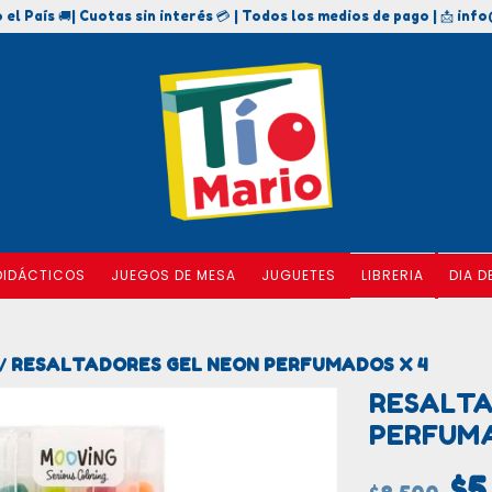
 el País 🚚| Cuotas sin interés 💳 | Todos los medios de pago | 📩
info
DIDÁCTICOS
JUEGOS DE MESA
JUGUETES
LIBRERIA
DIA D
RESALTADORES GEL NEON PERFUMADOS X 4
/
RESALTA
PERFUMA
$5