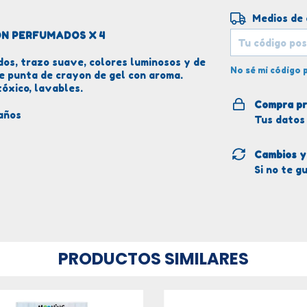
Entregas para 
Medios de
N PERFUMADOS X 4
os, trazo suave, colores luminosos y de
No sé mi código 
ne punta de crayon de gel con aroma.
óxico, lavables.
Compra pr
 años
Tus datos
Cambios y
Si no te g
PRODUCTOS SIMILARES