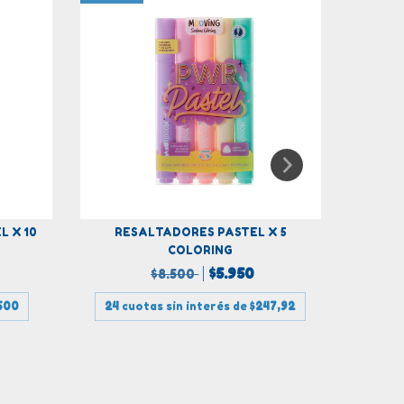
CAJ
 X 10
RESALTADORES PASTEL X 5
COLORING
$5.950
$8.500
24
500
24
cuotas sin interés de
$247,92