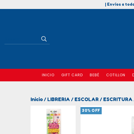
| Envíos a todo
INICIO
GIFT CARD
BEBÉ
COTILLON
Inicio
LIBRERIA
ESCOLAR
ESCRITURA
/
/
/
30
%
OFF