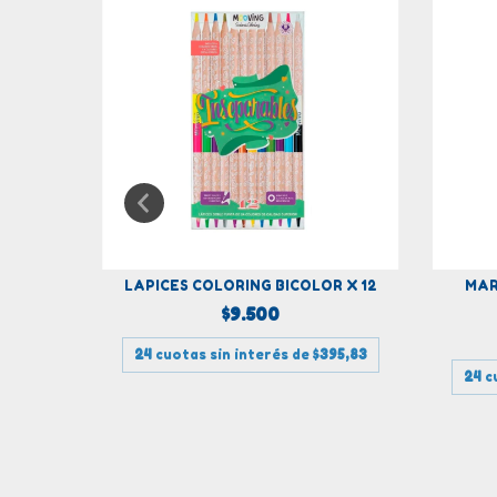
ELABLES
LAPICES COLORING BICOLOR X 12
MAR
$9.500
24
cuotas sin interés de
$395,83
79,17
24
c