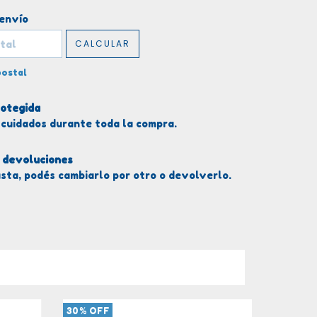
el CP:
CAMBIAR CP
 envío
CALCULAR
postal
otegida
 cuidados durante toda la compra.
 devoluciones
usta, podés cambiarlo por otro o devolverlo.
30
%
OFF