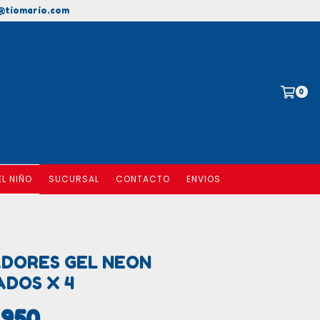
@tiomario.com
0
EL NIÑO
SUCURSAL
CONTACTO
ENVIOS
DORES GEL NEON
DOS X 4
.950