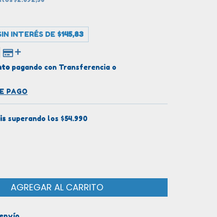
IN INTERÉS DE
$145,83
nto
pagando con Transferencia o
DE PAGO
is
superando los
$54.990
el CP:
CAMBIAR CP
 envío