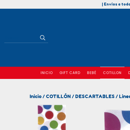
| Envíos a todo
INICIO
GIFT CARD
BEBÉ
COTILLON
Inicio
COTILLÓN
DESCARTABLES
Line
/
/
/