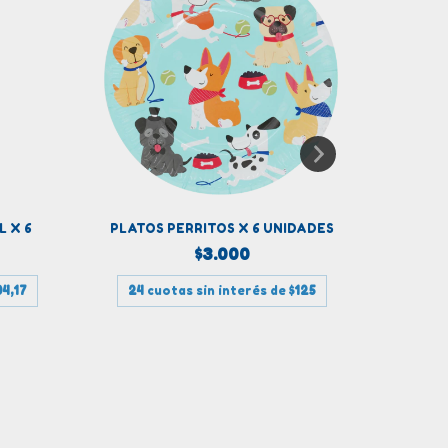
L X 6
PLATOS PERRITOS X 6 UNIDADES
VAS
$3.000
04,17
24
cuotas sin interés de
$125
24
c