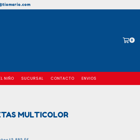
@tiomario.com
0
EL NIÑO
SUCURSAL
CONTACTO
ENVIOS
ETAS MULTICOLOR
estos
$2.892,56