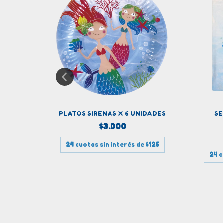
UNIDADES
PLATOS SIRENAS X 6 UNIDADES
SE
$3.000
45,83
24
cuotas sin interés de
$125
24
c