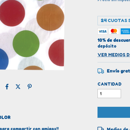
24
CUOTAS S
10% de descue
depósito
VER MEDIOS 
Envío grat
CANTIDAD
OLOR
para compartir con amigos!!
Entregas para 
Medios de