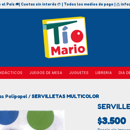
 el País 🚚| Cuotas sin interés 💳 | Todos los medios de pago | 📩
info
DIDÁCTICOS
JUEGOS DE MESA
JUGUETES
LIBRERIA
DIA D
as Polipapel
SERVILLETAS MULTICOLOR
/
SERVILL
$3.500
Precio sin impu